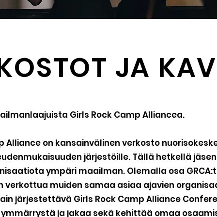
KOSTOT JA KAV
ailmanlaajuista Girls Rock Camp Alliancea.
 Alliance on kansainvälinen verkosto nuorisokeskeis
udenmukaisuuden järjestöille. Tällä hetkellä jäseniä
anisaatiota ympäri maailman. Olemalla osa GRCA:t
 verkottua muiden samaa asiaa ajavien organisa
ain järjestettävä Girls Rock Camp Alliance Confer
 ymmärrystä ja jakaa sekä kehittää omaa osaamis