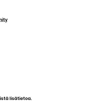
nity
stä lisätietoa.