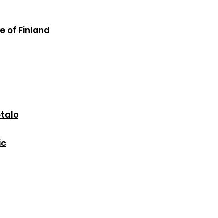
e of Finland
otalo
ic