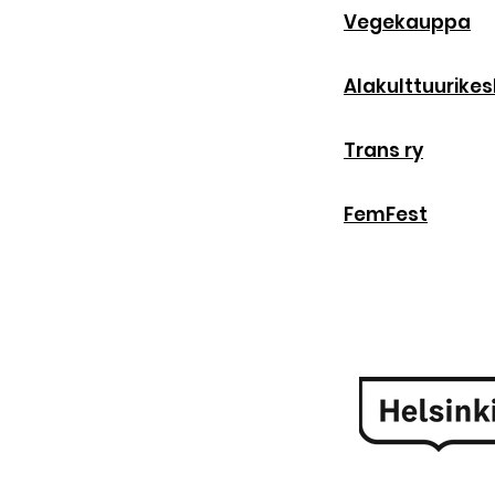
Vegekauppa
Alakulttuurike
Trans ry
FemFest