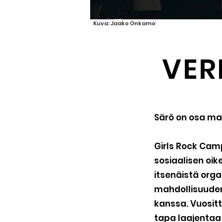
Kuva: Jaako Onkamo
VER
Särö on osa ma
Girls Rock Camp
sosiaalisen oike
itsenäistä org
mahdollisuuden
kanssa. Vuositt
tapa laajentaa