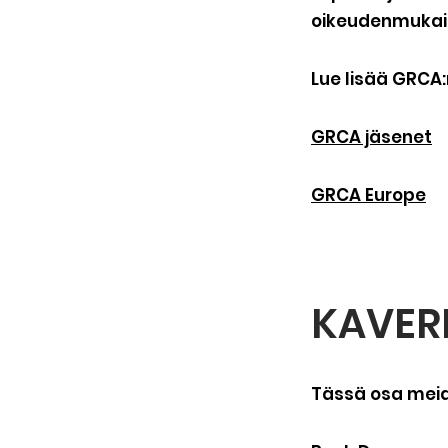
oikeudenmukais
Lue lisää GRCA
GRCA jäsenet
GRCA Europe
KAVER
Tässä osa meidä