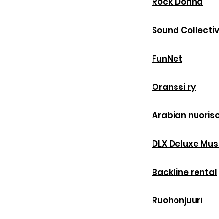
Rock Donna
Sound Collectiv
FunNet
Oranssi ry
Arabian nuoris
DLX Deluxe Mus
Backline rental
Ruohonjuuri