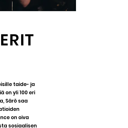
ERIT
ille taide- ja
 on yli 100 eri
a, Särö saa
atioiden
ence on oiva
ta sosiaalisen