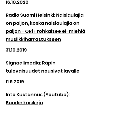
16.10.2020
Radio Suomi Helsinki:
Naislaulajia
on paljon, koska naislaulajia on
paljon - GR!F rohkaisee ei-miehiä
musiikkiharrastukseen
31.10.2019
Signaalimedia:
Räpin
tulevaisuudet nousivat lavalle
11.6.2019
Into Kustannus (Youtube):
Bändin käsikirja
14.11.2018
Rumba:
”Bändeissä soittaminen