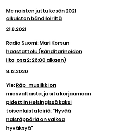
Me naisten juttu
kesän 2021
aikuisten bändileiriltä
21.8.2021
Radio Suomi:
Mari Korsun
haastattelu
(Bänditarinoiden
ilta, osa 2: 26:00 alkaen)
8.12.2020
Yle:
Räp-musiikki on
miesvaltaista, ja sitä korjaamaan
pidettiin Helsingissä kaksi
toisenlaista leiriä: "Hyvää
naisräppäriä on vaikea
hyväksyä"