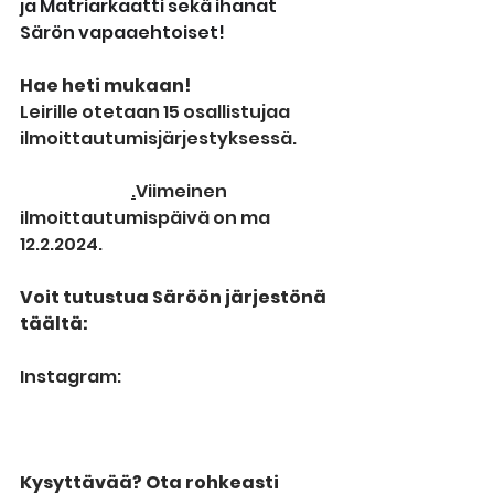
ja Matriarkaatti sekä ihanat 
Särön vapaaehtoiset! 
Hae heti mukaan!
Leirille otetaan 15 osallistujaa 
ilmoittautumisjärjestyksessä. 
Ilmoittaudu 
lomakkeella
.
Viimeinen 
ilmoittautumispäivä on ma 
12.2.2024.
Voit tutustua Säröön järjestönä 
täältä: 
https://www.saromusiikki.fi/
Instagram: 
https://www.instagram.com/saro
musiikki/
Kysyttävää? Ota rohkeasti 