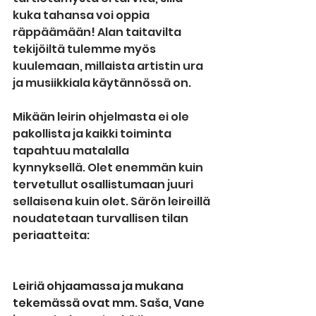
kuka tahansa voi oppia 
räppäämään! Alan taitavilta 
tekijöiltä tulemme myös 
kuulemaan,
millaista artistin ura 
ja musiikkiala käytännössä on. 
Mikään leirin ohjelmasta ei ole 
pakollista ja kaikki toiminta 
tapahtuu matalalla 
kynnyksellä. Olet enemmän kuin 
tervetullut osallistumaan juuri 
sellaisena kuin olet. Särön leireillä 
noudatetaan turvallisen tilan 
periaatteita: 
https://www.ykliitto
.fi/turvallinen-tila
Leiriä ohjaamassa ja mukana 
tekemässä ovat mm. Saša, Vane 