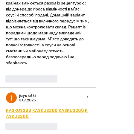
країнах змінюється разом із рецептурою: 
від донера до гіроса відмінності в м'ясі, 
соусі й способі подачі. Домашній варіант 
відрізняється від вуличного передусім тим, 
що можна контролювати склад. Рецепт із 
порадами щодо маринаду викладений 
тут: 
що таке шаурма
. М'ясо доводять до 
повної готовності, а соуси на основі 
сметани чи майонезу готують 
безпосередньо перед подачею і не 
зберігають.
Tykkää
vastaus
jayc atki
31.7.2025
KASKUS288
KASKUS288
KASKUS288
K
ASKUS288
Tykkää
vastaus