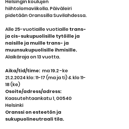
Helsingin koulujen 
hiihtolomaviikolla. Päiväleiri 
pidetään Oranssilla Suvilahdessa.
Alle 25-vuotiaille vuotiaille 
trans- 
ja cis-sukupuolisille tytöille ja 
naisille ja muille trans- ja 
muunsukupuolisille ihmisille​. 
Alaikäraja on 13 vuotta.
Aika/tid/time:
  ma 19.2 -ke 
21.2.2024 klo: 11-17 (ma ja ti) & klo 11-
18 (ke)
Osoite/adress/adress:  
Kaasutehtaankatu 1, 00540 
Helsinki
Oranssi on esteetön ja 
sukupuolineutraali tila. 