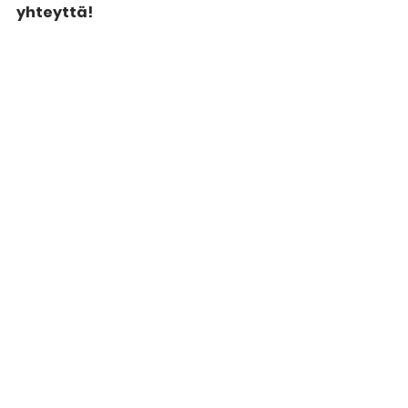
yhteyttä!
sasa@saromusiikki.fi