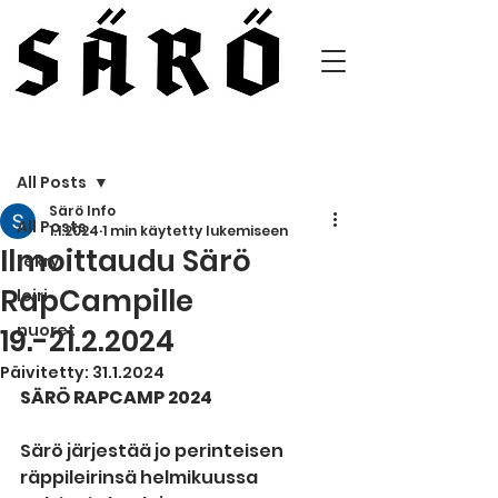
Päivitys
All Posts
Särö Info
All Posts
1.1.2024
1 min käytetty lukemiseen
Ilmoittaudu Särö
rekry
RapCampille
leiri
nuoret
19.-21.2.2024
Päivitetty:
31.1.2024
SÄRÖ RAPCAMP 2024
Särö järjestää jo perinteisen 
räppileirinsä helmikuussa 