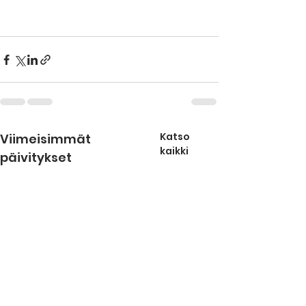
Katso
Viimeisimmät
kaikki
päivitykset