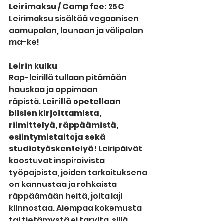
Leirimaksu / Camp fee: 
25€
Leirimaksu sisältää vegaanisen 
aamupalan, lounaan ja välipalan 
ma-ke!
Leirin kulku
Rap-leirillä tullaan pitämään 
hauskaa ja oppimaan 
räpistä. 
Leirillä opetellaan 
biisien kirjoittamista, 
riimittelyä, räppäämistä, 
esiintymistaitoja sekä 
studiotyöskentelyä! 
Leiripäivät 
koostuvat inspiroivista 
työpajoista, joiden tarkoituksena 
on kannustaa ja rohkaista 
räppäämään heitä, joita laji 
kiinnostaa. Aiempaa kokemusta 
tai tietämystä ei tarvita, sillä 